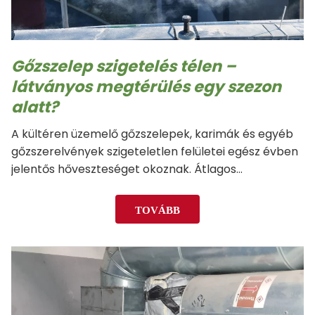
Gőzszelep szigetelés télen –
látványos megtérülés egy szezon
alatt?
A kültéren üzemelő gőzszelepek, karimák és egyéb
gőzszerelvények szigeteletlen felületei egész évben
jelentős hőveszteséget okoznak. Átlagos
körülmények között egy ilyen szerelvény vagy
gőzszelep szigetelésének megtérülési ideje már
TOVÁBB
önmagában is körülbelül 4-8 hónap. A téli
időszakban azonban a hidegebb környezeti
hőmérséklet…