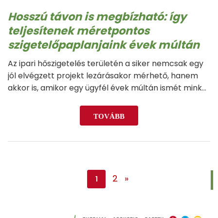
Hosszú távon is megbízható: így
teljesítenek méretpontos
szigetelőpaplanjaink évek múltán
Az ipari hőszigetelés területén a siker nemcsak egy
jól elvégzett projekt lezárásakor mérhető, hanem
akkor is, amikor egy ügyfél évek múltán ismét minket
választ. A szigetelőpaplanjaink tartósságát és
megbízhatóságát talán semmi sem bizonyítja
TOVÁBB
jobban, mint az, hogy a korábban felszerelt…
2
»
1