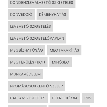
KONDENZLEVÁLASZTÓ SZIGETELÉS
KONVEKCIÓ
KÉMÉNYHATÁS
LEVEHETŐ SZIGETELÉS
LEVEHETŐ SZIGETELŐPAPLAN
MEGBÍZHATÓSÁG
MEGTAKARÍTÁS
MEGTÉRÜLÉS (ROI)
MINŐSÉG
MUNKAVÉDELEM
NYOMÁSCSÖKKENTŐ SZELEP
PAPLANSZIGETELÉS
PETROLKÉMIA
PRV