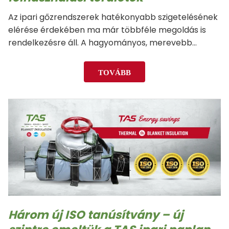
Az ipari gőzrendszerek hatékonyabb szigetelésének
elérése érdekében ma már többféle megoldás is
rendelkezésre áll. A hagyományos, merevebb
szigetelési módszerek mellett egyre nagyobb teret
nyernek a levehető és újrafelhasználható
TOVÁBB
szigetelőpaplanok. Nagy előnyük a hagyományos,
merevborítású eljárásokkal szemben, hogy míg azok
pazarló…
Három új ISO tanúsítvány – új