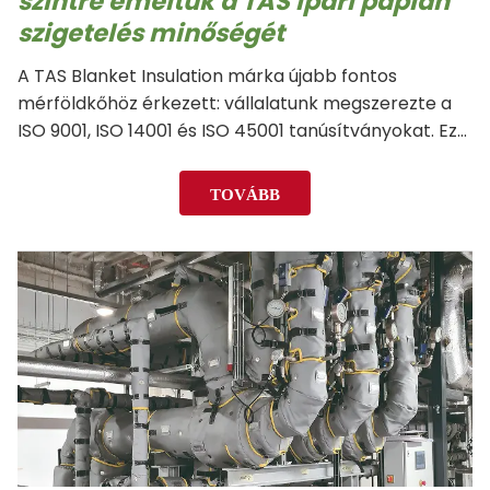
szintre emeltük a TAS ipari paplan
szigetelés minőségét
A TAS Blanket Insulation márka újabb fontos
mérföldkőhöz érkezett: vállalatunk megszerezte a
ISO 9001, ISO 14001 és ISO 45001 tanúsítványokat. Ez
nemcsak a működésünk magas színvonalát igazolja,
hanem azt is, hogy az általunk gyártott TAS ipari
TOVÁBB
paplan szigetelések és bevarrt…