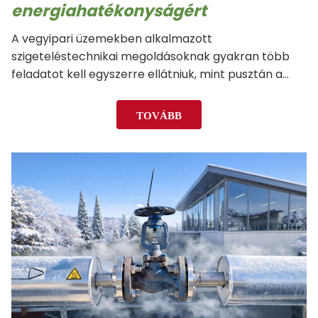
energiahatékonyságért
A vegyipari üzemekben alkalmazott
szigeteléstechnikai megoldásoknak gyakran több
feladatot kell egyszerre ellátniuk, mint pusztán a
hőveszteség csökkentése. Amikor csővezetékek,
szivattyúk és berendezések veszélyes vagy
TOVÁBB
agresszív vegyi közegeket szállítanak emelt
hőmérsékleten, a szigetelés kulcsszerepet játszik a
munkavállalók védelmében, az üzembiztonságban
és…