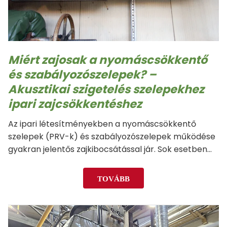
Miért zajosak a nyomáscsökkentő
és szabályozószelepek? –
Akusztikai szigetelés szelepekhez
ipari zajcsökkentéshez
Az ipari létesítményekben a nyomáscsökkentő
szelepek (PRV-k) és szabályozószelepek működése
gyakran jelentős zajkibocsátással jár. Sok esetben
ezt a zajt a normál üzem részeként kezelik, pedig a
túlzott hangterhelés kedvezőtlenül befolyásolhatja a
TOVÁBB
munkakörnyezetet, a kommunikációt és az üzemi
biztonságot. Ilyen esetekben…