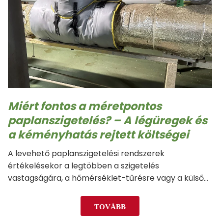
Miért fontos a méretpontos
paplanszigetelés? – A légüregek és
a kéményhatás rejtett költségei
A levehető paplanszigetelési rendszerek
értékelésekor a legtöbben a szigetelés
vastagságára, a hőmérséklet-tűrésre vagy a külső
szövet minőségére összpontosítanak. Egy
kulcsfontosságú tényező azonban gyakran háttérbe
TOVÁBB
szorul: a pontos illeszkedés. Első pillantásra egy