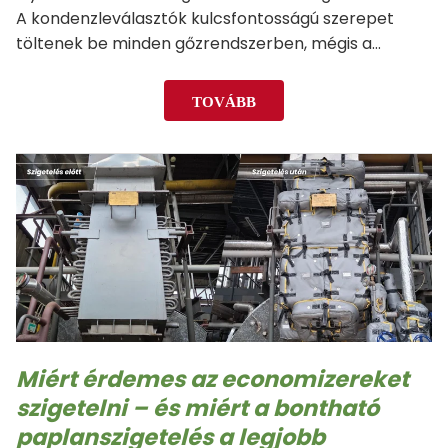
A kondenzleválasztók kulcsfontosságú szerepet
töltenek be minden gőzrendszerben, mégis a
szigetelésük kapcsán gyakran félreértések és
bizonytalanságok merülnek fel. Míg a gőzrendszerek
TOVÁBB
legtöbb eleme jelentős előnyt élvez a megfelelő
hőszigetelésből, a kondenzleválasztók esetében
körültekintőbb, típusspecifikus megközelítés
szükséges.…
Miért érdemes az economizereket
szigetelni – és miért a bontható
paplanszigetelés a legjobb