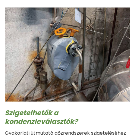
túlméretezett, dobozszerű szigetelőburkolat nagy
légüregekkel ártalmatlannak tűnhet. Sokan még…
Szigetelhetők a
kondenzleválasztók?
Gyakorlati útmutató gőzrendszerek szigeteléséhez