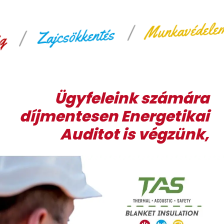
|
Munkavédelem
|
Zajcsökkentés
Ügyfeleink számára
díjmentesen Energetikai
Auditot is végzünk,