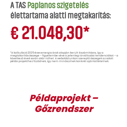
A TAS
Paplanos szigetelés
élettartama alatti megtakarítás:
21.048,30
€
*
*A kalkuláció 2025 éves energia árak alapján került kiszámításra, így a
megtakarítás összege – figyelembe véve a jelenlegi árváltozási tendenciákat – a
következő évek során akár nőhet. A weboldalunkon szereplő összegek az adott
példa projekthez fűződnek, így nem minősülnek konkrét ajánlattételnek.
Példaprojekt –
Gőzrendszer