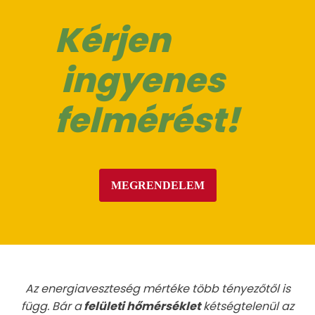
Kérjen
ingyenes
felmérést!
MEGRENDELEM
Az energiaveszteség mértéke több tényezőtől is
függ. Bár a
felületi hőmérséklet
kétségtelenül az