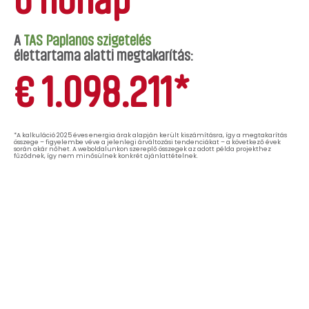
A
TAS Paplanos szigetelés
élettartama alatti megtakarítás:
1.098.211
€
*
*A kalkuláció 2025 éves energia árak alapján került kiszámításra, így a megtakarítás
összege – figyelembe véve a jelenlegi árváltozási tendenciákat – a következő évek
során akár nőhet. A weboldalunkon szereplő összegek az adott példa projekthez
fűződnek, így nem minősülnek konkrét ajánlattételnek.