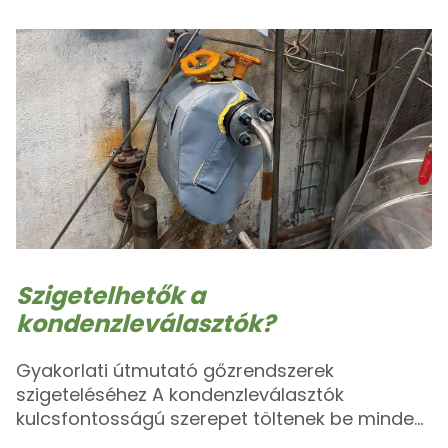
ártalmatlannak tűnhet. Sokan még azt is
feltételezik, hogy a nagyobb légréteg javítja a
szigetelés teljesítményét. Bár a levegő kiváló
[…]
Szigetelhetők a
kondenzleválasztók?
Gyakorlati útmutató gőzrendszerek
szigeteléséhez A kondenzleválasztók
kulcsfontosságú szerepet töltenek be minden
gőzrendszerben, mégis a szigetelésük