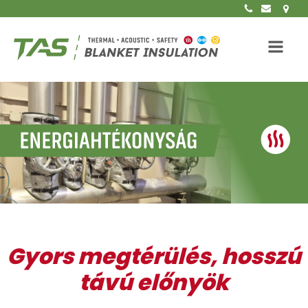
Gyors megtérülés, hosszú
távú előnyök