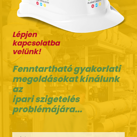
Lépjen
kapcsolatba
velünk!
Fenntartható gyakorlati
megoldásokat kínálunk
az
ipari szigetelés
problémájára...