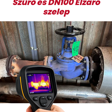
Szűrő és DN100 Elzáró
szelep