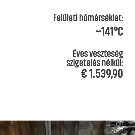
Felületi hőmérséklet:
~141°C
Éves veszteség
szigetelés nélkül:
€ 1.539,90