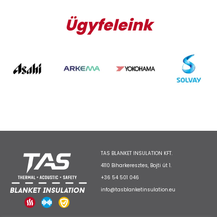
Ügyfeleink
TAS BLANKET INSULATION KFT.
4110 Biharkeresztes, Bojti út 1.
+36 54 501 046
info@tasblanketinsulation.eu