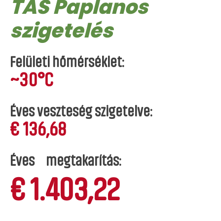
TAS Paplanos
szigetelés
Felületi hőmérséklet:
~30°C
Éves veszteség szigetelve:
€ 136,68
Éves megtakarítás:
1.403,22
€