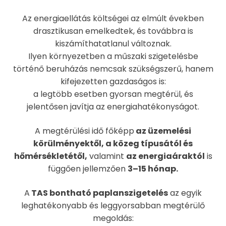
Az energiaellátás költségei az elmúlt években
drasztikusan emelkedtek, és továbbra is
kiszámíthatatlanul változnak.
Ilyen környezetben a műszaki szigetelésbe
történő beruházás nemcsak szükségszerű, hanem
kifejezetten gazdaságos is:
a legtöbb esetben gyorsan megtérül, és
jelentősen javítja az energiahatékonyságot.
A megtérülési idő főképp
az üzemelési
körülményektől, a közeg típusától és
hőmérsékletétől,
valamint
az energiaáraktól
is
függően jellemzően
3–15 hónap.
A
TAS bontható paplanszigetelés
az egyik
leghatékonyabb és leggyorsabban megtérülő
megoldás: