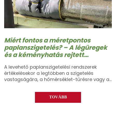
Miért fontos a méretpontos
paplanszigetelés? – A légüregek
és a kéményhatás rejtett
költségei
A levehető paplanszigetelési rendszerek
értékelésekor a legtöbben a szigetelés
vastagságára, a hőmérséklet-tűrésre vagy a
külső szövet minőségére összpontosítanak.
Egy kulcsfontosságú tényező azonban
gyakran háttérbe szorul: a pontos illeszkedés.
TOVÁBB
Első pillantásra egy túlméretezett, dobozszerű
szigetelőburkolat nagy légüregekkel