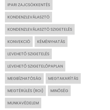
IPARI ZAJCSÖKKENTÉS
KONDENZLEVÁLASZTÓ
KONDENZLEVÁLASZTÓ SZIGETELÉS
KONVEKCIÓ
KÉMÉNYHATÁS
LEVEHETŐ SZIGETELÉS
LEVEHETŐ SZIGETELŐPAPLAN
MEGBÍZHATÓSÁG
MEGTAKARÍTÁS
MEGTÉRÜLÉS (ROI)
MINŐSÉG
MUNKAVÉDELEM