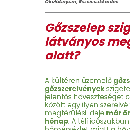
Ökolábnyom
,
Rezsicsökkentés
Gőzszelep szig
látványos meg
alatt?
A kültéren üzemelő
gőzs
gőzszerelvények
szigete
jelentős hőveszteséget 
között egy ilyen szerelv
megtérülési ideje
már ön
hónap
. A téli időszakb
hőmérséklet miatt a hő