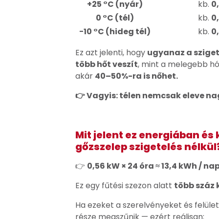
+25 °C (nyár)
kb.
0
0 °C (tél)
kb.
0
−10 °C (hideg tél)
kb.
0
Ez azt jelenti, hogy
ugyanaz a sziget
több hőt veszít
, mint a melegebb h
akár
40–50%-ra is nőhet.
👉 Vagyis:
télen nemcsak eleve na
Mit jelent ez energiában és
gőzszelep szigetelés nélkül
👉
0,56 kW × 24 óra ≈ 13,4 kWh / na
Ez egy fűtési szezon alatt
több száz 
Ha ezeket a szerelvényeket és felüle
része megszűnik — ezért reálisan: