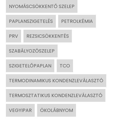
NYOMÁSCSÖKKENTŐ SZELEP
PAPLANSZIGETELÉS
PETROLKÉMIA
PRV
REZSICSÖKKENTÉS
SZABÁLYOZÓSZELEP
SZIGETELŐPAPLAN
TCO
TERMODINAMIKUS KONDENZLEVÁLASZTÓ
TERMOSZTATIKUS KONDENZLEVÁLASZTÓ
VEGYIPAR
ÖKOLÁBNYOM