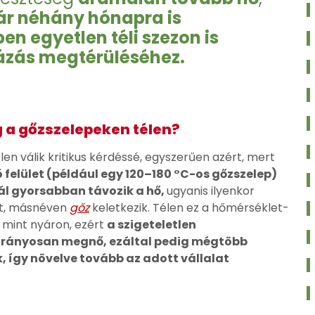
ár néhány hónapra is
en egyetlen téli szezon is
ázás megtérüléséhez.
 a gőzszelepeken télen?
en válik kritikus kérdéssé, egyszerűen azért, mert
 felület (például egy 120–180 °C-os gőzszelep)
nál gyorsabban távozik a hő,
ugyanis ilyenkor
ket, másnéven
gőz
keletkezik. Télen ez a hőmérséklet-
 mint nyáron, ezért
a szigeteletlen
 arányosan megnő, ezáltal pedig mégtöbb
k, így növelve tovább az adott vállalat