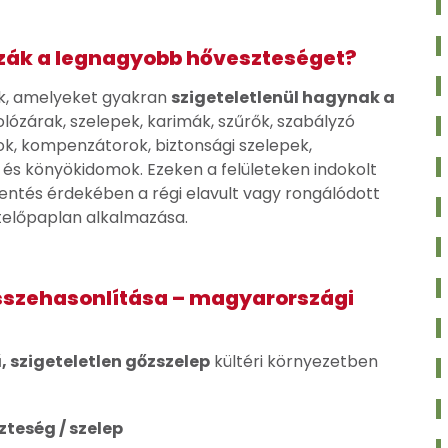
zák a legnagyobb hőveszteséget?
tek, amelyeket gyakran
szigeteletlenül hagynak a
tolózárak, szelepek, karimák, szűrők, szabályzó
k, kompenzátorok, biztonsági szelepek,
s könyökidomok. Ezeken a felületeken indokolt
entés érdekében a régi elavult vagy rongálódott
etelőpaplan alkalmazása.
összehasonlítása – magyarországi
ű, szigeteletlen gőzszelep
kültéri környezetben
teség / szelep