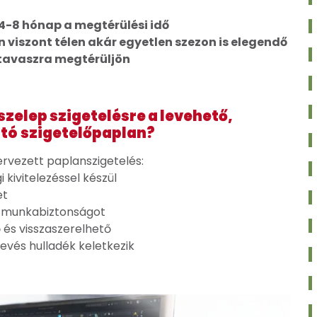
4-8 hónap a megtérülési idő
n viszont télen akár egyetlen szezon is elegendő
 tavaszra megtérüljön
szelep szigetelésre a levehető,
ató
szigetelőpaplan?
rvezett paplanszigetelés:
kivitelezéssel készül
et
 a munkabiztonságot
és visszaszerelhető
evés hulladék keletkezik