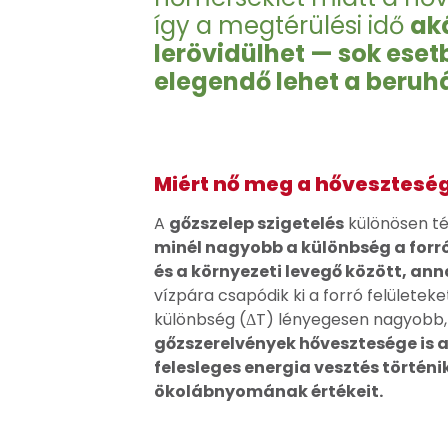
így a megtérülési idő
ak
lerövidülhet — sok esetb
elegendő lehet a beruh
Miért nő meg a hőveszteség
A
gőzszelep szigetelés
különösen tél
minél nagyobb a különbség a forró
és a környezeti levegő között, an
vízpára csapódik ki a forró felülete
különbség (ΔT) lényegesen nagyobb,
gőzszerelvények hővesztesége is
felesleges energia vesztés történi
ökolábnyomának értékeit.