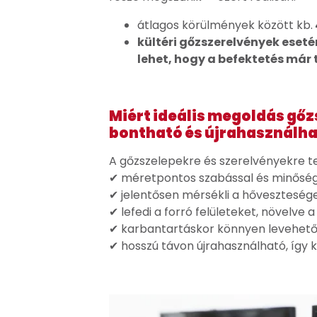
átlagos körülmények között kb.
kültéri gőzszerelvények eseté
lehet, hogy a befektetés már
Miért ideális megoldás gőz
bontható és újrahasználh
A gőzszelepekre és szerelvényekre te
✔ méretpontos szabással és minőségi 
✔ jelentősen mérsékli a hőveszteség
✔ lefedi a forró felületeket, növelve
✔ karbantartáskor könnyen levehető 
✔ hosszú távon újrahasználható, így k