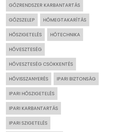
GŐZRENDSZER KARBANTARTÁS
GŐZSZELEP
HŐMEGTAKARÍTÁS
HŐSZIGETELÉS
HŐTECHNIKA
HŐVESZTESÉG
HŐVESZTESÉG CSÖKKENTÉS
HŐVISSZANYERÉS
IPARI BIZTONSÁG
IPARI HŐSZIGETELÉS
IPARI KARBANTARTÁS
IPARI SZIGETELÉS