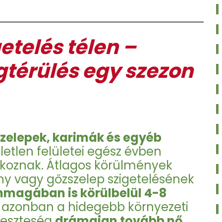
etelés télen –
térülés egy szezon
zelepek, karimák és egyéb
letlen felületei egész évben
okoznak. Átlagos körülmények
ény vagy gőzszelep szigetelésének
magában is körülbelül 4-8
an azonban a hidegebb környezeti
veszteség
drámaian tovább nő
,