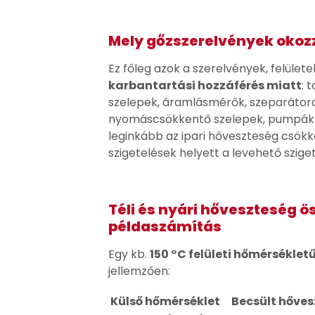
Mely gőzszerelvények okoz
Ez főleg azok a szerelvények, felüle
karbantartási hozzáférés miatt
: 
szelepek, áramlásmérők, szeparátoro
nyomáscsökkentő szelepek, pumpák é
leginkább az ipari hőveszteség csökk
szigetelések helyett a levehető szig
Téli és nyári hőveszteség 
példaszámítás
Egy kb.
150 °C felületi hőmérséklet
jellemzően:
Külső hőmérséklet
Becsült hővesz