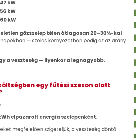
,47 kW
,56 kW
,60 kW
eletlen gőzszelep télen átlagosan 20–30%-kal
ónapokban — szeles környezetben pedig ez az arány
gy a veszteség — ilyenkor a legnagyobb.
 költségben egy fűtési szezon alatt
?
p
kWh elpazarolt energia szelepenként.
teket megfelelően szigeteljük, a veszteség döntő